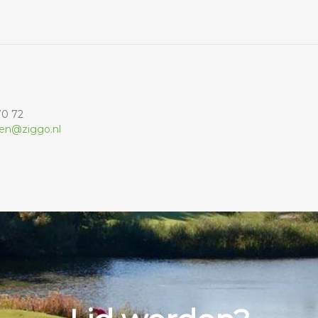
70 72
en@ziggo.nl