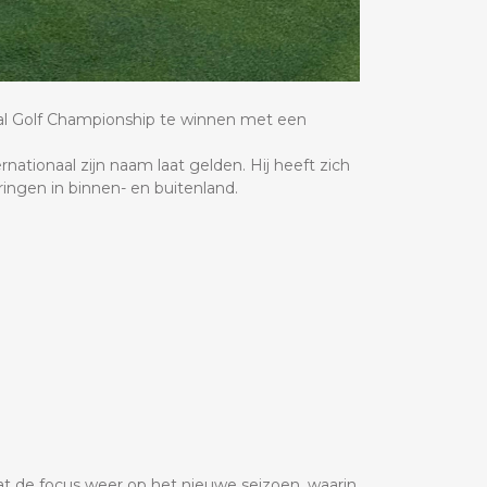
nal Golf Championship te winnen met een
nationaal zijn naam laat gelden. Hij heeft zich
eringen in binnen- en buitenland.
t de focus weer op het nieuwe seizoen, waarin