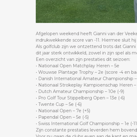
Afgelopen weekend heeft Gianni van der Veeke 
indrukwekkende score van -11. Hiermee sluit hij z
Als golfclub zijn we ontzettend trots dat Giann
dit jaar sterk ontwikkeld, zowel in zijn spel als
Een overzicht van zijn prestaties dit seizoen:
• Nationaal Open Matchplay Heren – 5e
• Wouwse Plantage Trophy – 2e (score -4 en ba
• Danish International Amateur Championship –
• Nationaal Strokeplay Kampioenschap Heren – 5
• Dutch Amateur Championship – 10e (-9)
• Pro Golf Tour Stippelberg Open – 13e (-6)
• Twente Cup – 5e (-6)
• Nationaal Open – 7e (+5)
• Papendal Open – 5e (-5)
• Swiss International Golf Championship – 1e (-11
Zijn constante prestaties leverden hem bovendi
Voor nu gaan de clubs even aan de kant en mag