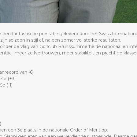
een fantastische prestatie geleverd door het Swiss Internatio
ijn seizoen in stijl af, na een zomer vol sterke resultaten.
i onder de vlag van Golfclub Brunssummerheide nationaal en inter
 mentaal: meer zelfvertrouwen, meer stabiliteit en prachtige klass
anrecord van -6)
 4e (+3)
e (-1)
)
en een 3e plaats in de nationale Order of Merit op.
 Gianni genieten van een welverdiende rustperiode. Daarna gaa